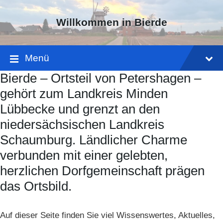
Skip
Skip
Skip
to
to
to
Willkommen in Bierde
content
main
footer
navigation
Menü
Bierde – Ortsteil von Petershagen –
gehört zum Landkreis Minden
Lübbecke und grenzt an den
niedersächsischen Landkreis
Schaumburg. Ländlicher Charme
verbunden mit einer gelebten,
herzlichen Dorfgemeinschaft prägen
das Ortsbild.
Auf dieser Seite finden Sie viel Wissenswertes, Aktuelles,