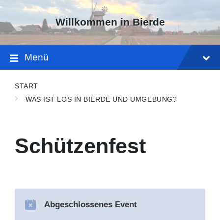
Skip
Skip
Skip
to
to
to
Willkommen in Bierde
content
main
footer
navigation
Menü
START
WAS IST LOS IN BIERDE UND UMGEBUNG?
Schützenfest
Abgeschlossenes Event