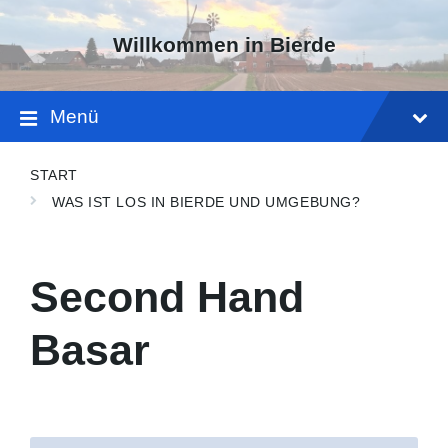
Skip
Skip
Skip
to
to
to
Willkommen in Bierde
content
main
footer
navigation
Menü
START
WAS IST LOS IN BIERDE UND UMGEBUNG?
Second Hand
Basar