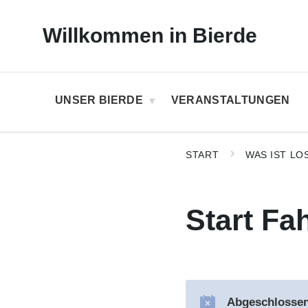
Skip
Skip
Skip
to
to
to
Willkommen in Bierde
content
main
footer
navigation
UNSER BIERDE
VERANSTALTUNGEN
START
WAS IST LO
Start Fa
Abgeschlossen