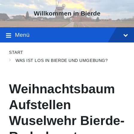
Skip
Skip
Skip
to
to
to
Willkommen in Bierde
content
main
footer
navigation
Menü
START
WAS IST LOS IN BIERDE UND UMGEBUNG?
Weihnachtsbaum
Aufstellen
Wuselwehr Bierde-