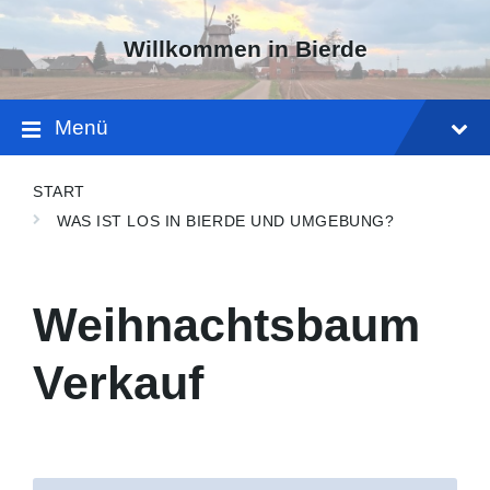
Skip
Skip
Skip
to
to
to
Willkommen in Bierde
content
main
footer
navigation
Menü
START
WAS IST LOS IN BIERDE UND UMGEBUNG?
Weihnachtsbaum
Verkauf