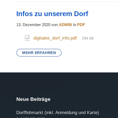
Infos zu unserem Dorf
13. Dezember 2020
von
ADMIN
In
PDF
File
Anhänge
digitales_dorf_info.pdf
294 kB
size:
MEHR ERFAHREN
Neue Beiträge
Dorfflohmarkt (inkl. Anmeldung und Karte)