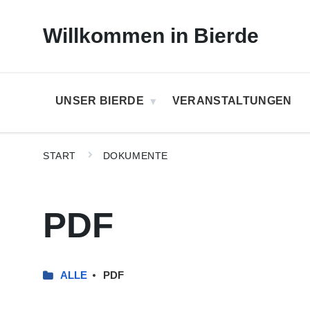
Skip
Skip
Skip
to
to
to
Willkommen in Bierde
content
main
footer
navigation
UNSER BIERDE
VERANSTALTUNGEN
START
DOKUMENTE
PDF
ALLE
PDF